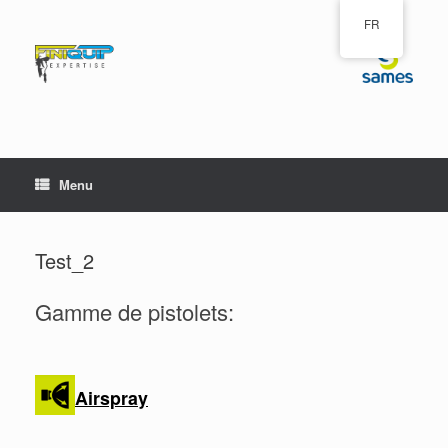
Skip
FR
to
content
Menu
Test_2
Gamme de pistolets:
Airspray